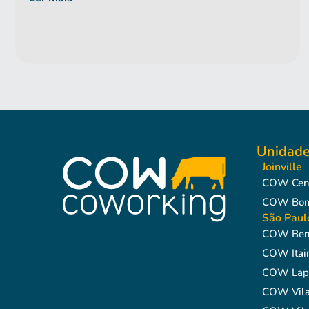
Unidad
Joinville
COW Cen
COW Bom 
São Paul
COW Berr
COW Itai
COW Lap
COW Vila