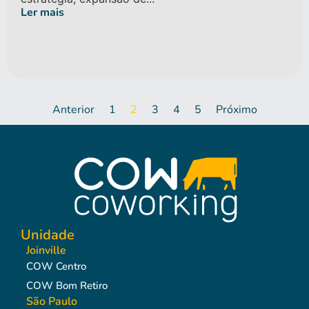
Ler mais
Anterior
1
2
3
4
5
Próximo
Unidade
Joinville
COW Centro
COW Bom Retiro
São Paulo