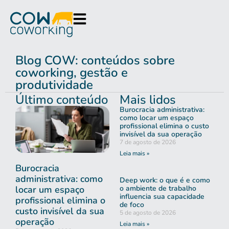
Blog COW: conteúdos sobre
coworking, gestão e
produtividade
Último conteúdo
Mais lidos
Burocracia administrativa:
como locar um espaço
profissional elimina o custo
invisível da sua operação
7 de agosto de 2026
Leia mais »
Burocracia
administrativa: como
Deep work: o que é e como
locar um espaço
o ambiente de trabalho
influencia sua capacidade
profissional elimina o
de foco
custo invisível da sua
5 de agosto de 2026
operação
Leia mais »