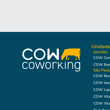
Unidad
Joinville
COW Cen
COW Bom 
São Paul
COW Berr
COW Itai
COW Lap
COW Vila
COW Vila