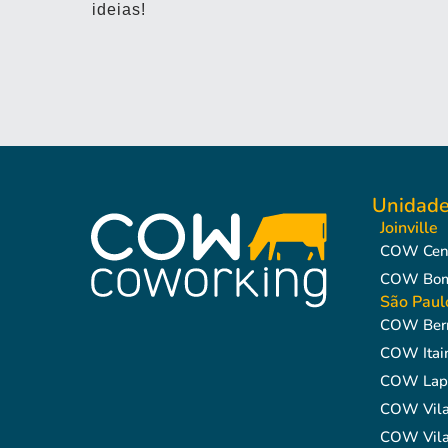
ideias!
Unidad
Joinville
COW Cen
COW Bom 
São Paul
COW Berr
COW Itai
COW Lap
COW Vila
COW Vila