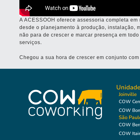
A ACESSOOH oferece assessoria completa em mí
desde o planejamento à produção, instalação, 
não para de crescer e marcar presença em todo 
serviços.⠀
⠀
Chegou a sua hora de crescer em conjunto com 
Unidad
Joinville
COW Cen
COW Bom 
São Paul
COW Berr
COW Itai