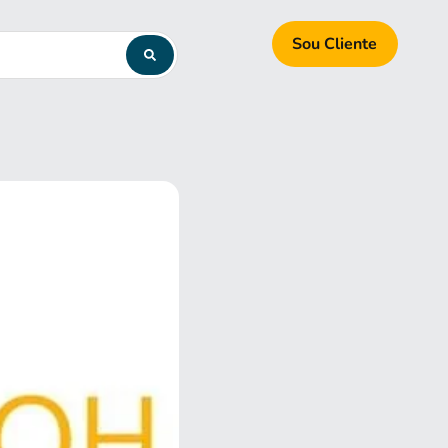
Sou Cliente
h