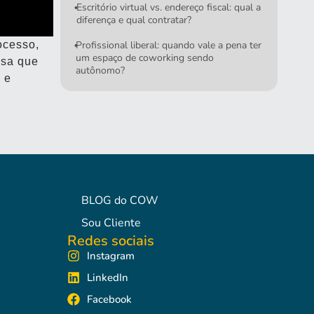
Escritório virtual vs. endereço fiscal: qual a
•
diferença e qual contratar?
ocesso,
Profissional liberal: quando vale a pena ter
•
um espaço de coworking sendo
esa que
autônomo?
 e
BLOG do COW
Sou Cliente
Redes sociais
Instagram
LinkedIn
Facebook